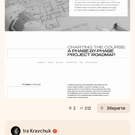
2
212
Зберегти
Ira Kravchuk