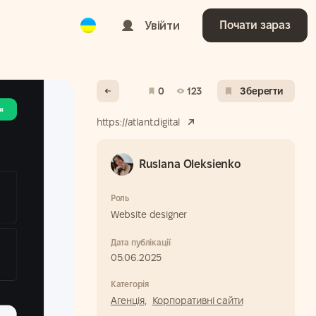
Ukrainian
Увійти
Почати зараз
0
123
Зберегти
https://atlant.digital
Ruslana Oleksienko
Роль
Website designer
Дата публікації
05.06.2025
Категорія
Агенція,
Корпоративні сайти