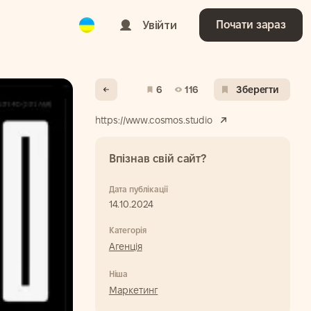
Ukrainian
Увійти
Почати зараз
6
116
Зберегти
https://www.cosmos.studio
Впізнав свій сайт?
Дата публікації
14.10.2024
Категорія
Агенція
Ніша
Маркетинг