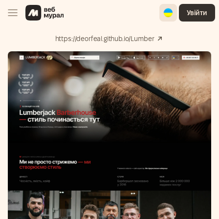
Ukrainian
Увійти
https://deorfeal.github.io/Lumber