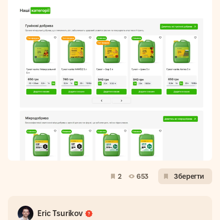
2
653
Зберегти
Eric Tsurikov