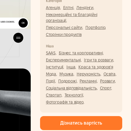
Категорія
Агенція,
Елітні,
Лендінги,
Некомерційні та благодійні
організації,
Персональні сайти,
Портфоліо,
Сторінки продуктів
Ніша
SAAS,
Бізнес та корпоративні,
Експериментальні,
Ігри та розваги,
Інституції,
Інша,
Краса та здоров'я
Мода,
Музика,
Нерухомість,
Освіта,
Події,
Подорожі,
Рекламні,
Розваги,
Соціальна відповідальність,
Спорт,
Стартап,
Технології,
Фотографія та відео,
Дізнатись вартість