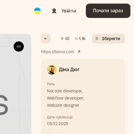
Ukrainian
Увійти
Почати зараз
10
1.1k
Зберегти
https://fooror.com
Діма Дюг
Роль
Nocode developer,
Webflow developer,
Website designer
Дата публікації
05.02.2025