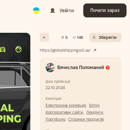
Ukrainian
Увійти
Почати зараз
5
148
Зберегти
https://globalshipping.od.ua/
Вячеслав Поломаний
Дата публікації
22.10.2024
Категорія
Електронна комерція,
Елітні,
Корпоративні сайти,
Лендінги,
Портфоліо,
Сторінки продуктів