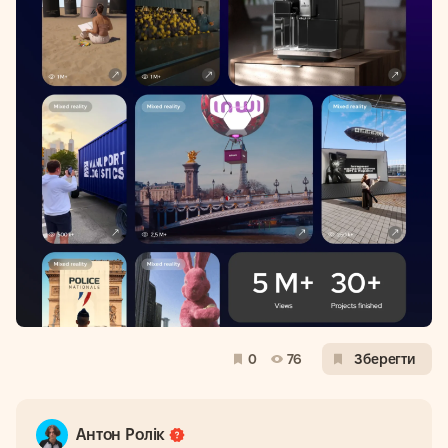
0
76
Зберегти
Антон Ролік