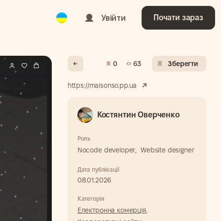
Ukrainian
Увійти
Почати зараз
0
63
Зберегти
https://maisonso.pp.ua
Костянтин Оверченко
Роль
Nocode developer,
Website designer
Дата публікації
08.01.2026
Категорія
Електронна комерція,