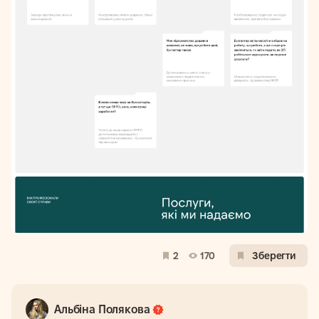
2
170
Зберегти
Альбіна Полякова