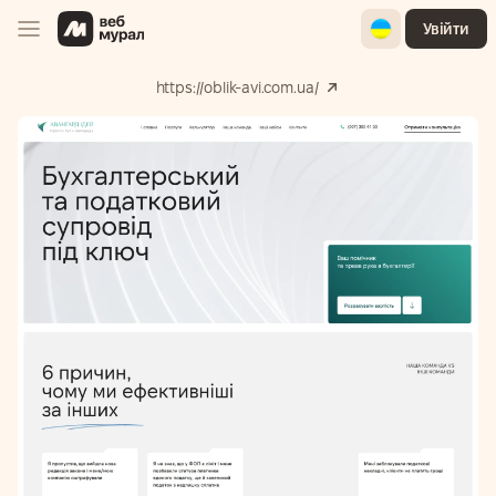
Ukrainian
Увійти
https://oblik-avi.com.ua/