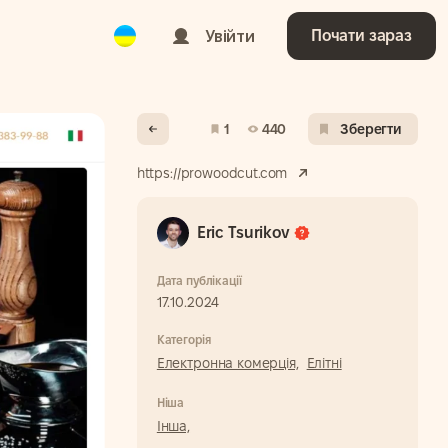
Ukrainian
Увійти
Почати зараз
1
440
Зберегти
https://prowoodcut.com
Eric Tsurikov
Дата публікації
17.10.2024
Категорія
Електронна комерція,
Елітні
Ніша
Інша,