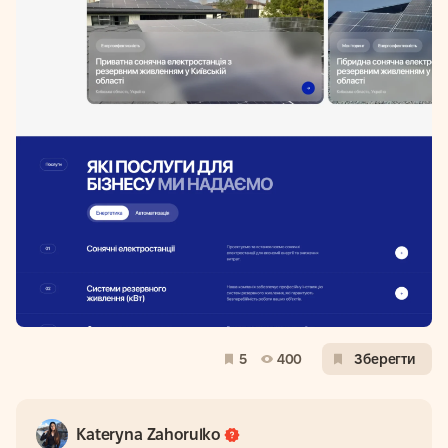
5
400
Зберегти
Kateryna Zahorulko