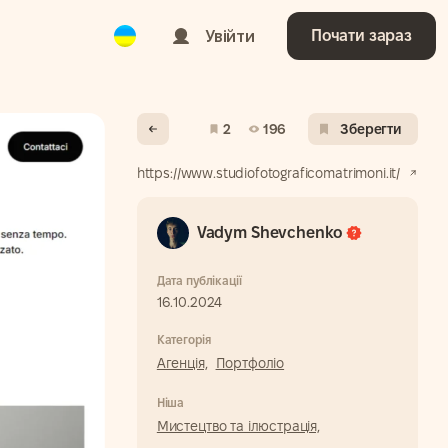
Ukrainian
Увійти
Почати зараз
2
196
Зберегти
https://www.studiofotograficomatrimoni.it/
Vadym Shevchenko
Дата публікації
16.10.2024
Категорія
Агенція,
Портфоліо
Ніша
Мистецтво та ілюстрація,