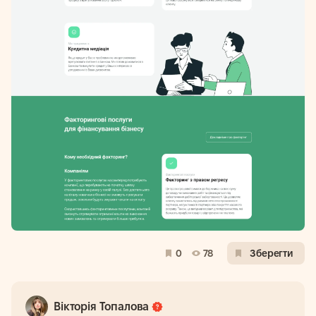
0
78
Зберегти
Вікторія Топалова