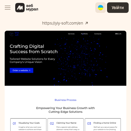
Ukrainian
Увійти
https://yiy-soft.com/en