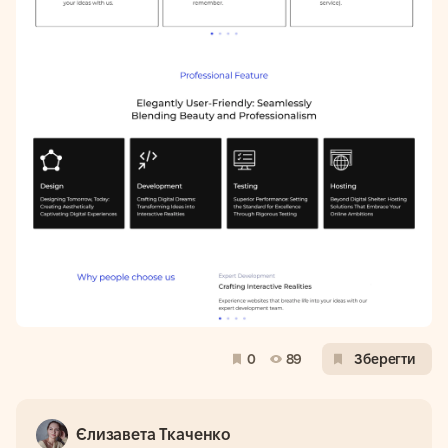
0
89
Зберегти
Єлизавета Ткаченко