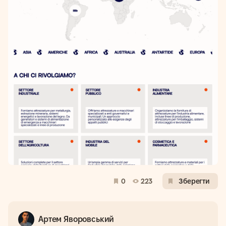
0
223
Зберегти
Артем Яворовський